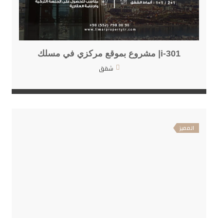
i-301| مشروع بموقع مركزي في مسلك
شقق
المميز