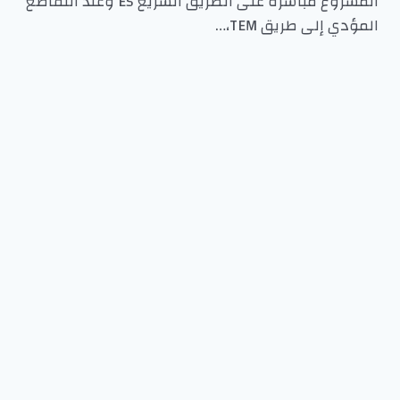
المشروع مباشرةً على الطريق السريع E5 وعند التقاطع
المؤدي إلى طريق TEM،…