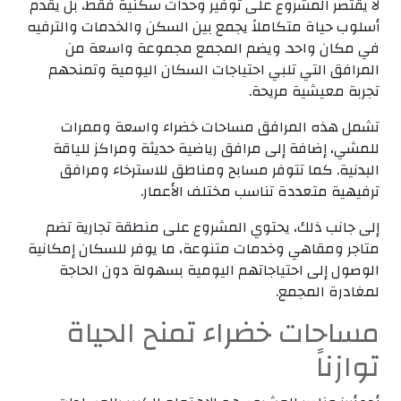
لا يقتصر المشروع على توفير وحدات سكنية فقط، بل يقدم
أسلوب حياة متكاملاً يجمع بين السكن والخدمات والترفيه
في مكان واحد. ويضم المجمع مجموعة واسعة من
المرافق التي تلبي احتياجات السكان اليومية وتمنحهم
تجربة معيشية مريحة.
تشمل هذه المرافق مساحات خضراء واسعة وممرات
للمشي، إضافة إلى مرافق رياضية حديثة ومراكز للياقة
البدنية. كما تتوفر مسابح ومناطق للاسترخاء ومرافق
ترفيهية متعددة تناسب مختلف الأعمار.
إلى جانب ذلك، يحتوي المشروع على منطقة تجارية تضم
متاجر ومقاهي وخدمات متنوعة، ما يوفر للسكان إمكانية
الوصول إلى احتياجاتهم اليومية بسهولة دون الحاجة
لمغادرة المجمع.
مساحات خضراء تمنح الحياة
توازناً