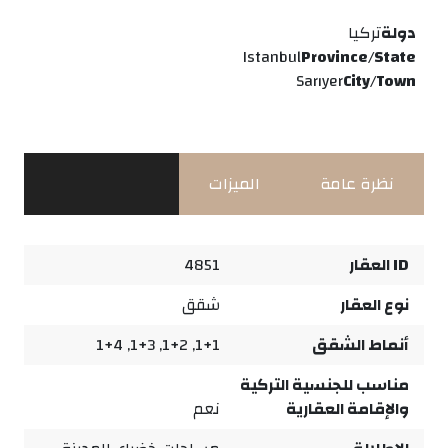
دولة
تركيا
Istanbul
Province/State
Sarıyer
City/Town
نظرة عامة
الميزات
ID العقار
4851
نوع العقار
شقق
أنماط الشقق
1+1, 1+2, 1+3, 1+4
مناسب للجنسية التركية
والإقامة العقارية
نعم