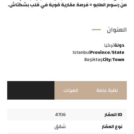
من رسوم الطابو = فرصة عقارية قوية في قلب بشكتاش.
العنوان
دولة
تركيا
Istanbul
Province/State
Beşiktaş
City/Town
نظرة عامة
الميزات
ID العقار
4706
نوع العقار
شقق