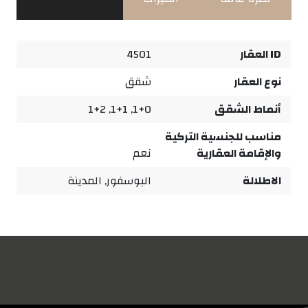
ID العقار
4501
نوع العقار
شقق
أنماط الشقق
1+0, 1+1, 1+2
مناسب للجنسية التركية
والإقامة العقارية
نعم
الاطلالة
البوسفور, المدينة