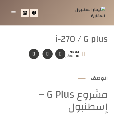
i-270 / G plus
4501
ID العقار
الوصف
مشروع G Plus –
إسطنبول