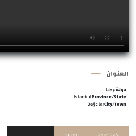
العنوان
دولة
تركيا
Istanbul
Province/State
Bağcılar
City/Town
نظرة عامة
الميزات