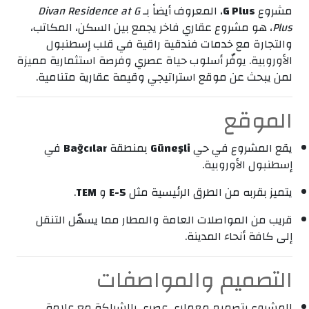
مشروع
G Plus
، المعروف أيضاً بـ
Divan Residence at G
Plus
، هو مشروع عقاري فاخر يجمع بين السكن، المكاتب،
والتجارة مع خدمات فندقية راقية في قلب إسطنبول
الأوروبية. يوفّر أسلوب حياة عصري وفرصة استثمارية مميزة
لمن يبحث عن موقع استراتيجي وقيمة عقارية متنامية.
الموقع
يقع المشروع في حي
Güneşli
بمنطقة
Bağcılar
في
إسطنبول الأوروبية.
يتميز بقربه من الطرق الرئيسية مثل
E-5
و
TEM
.
قريب من المواصلات العامة والمطار مما يسهّل التنقل
إلى كافة أنحاء المدينة.
التصميم والمواصفات
المشروع بتصميم معماري عصري بالشراكة مع علامة