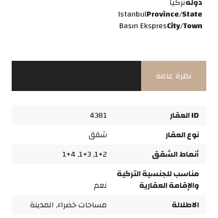
دولة
تركيا
Istanbul
Province/State
Basın Ekspres
City/Town
نظرة عامة
ID العقار
4381
نوع العقار
شقق
أنماط الشقق
1+2, 1+3, 1+4
مناسب للجنسية التركية
والإقامة العقارية
نعم
الاطلالة
مساحات خضراء, المدينة