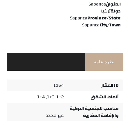
العنوان
Sapanca
دولة
تركيا
Sapanca
Province/State
Sapanca
City/Town
نظرة عامة
ID العقار
1964
أنماط الشقق
1+2, 1+3, 1+4
مناسب للجنسية التركية
والإقامة العقارية
غير محدد