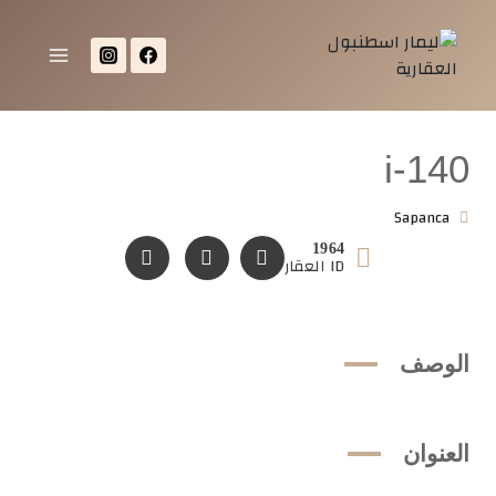
i-140
Sapanca
1964
ID العقار
الوصف
العنوان