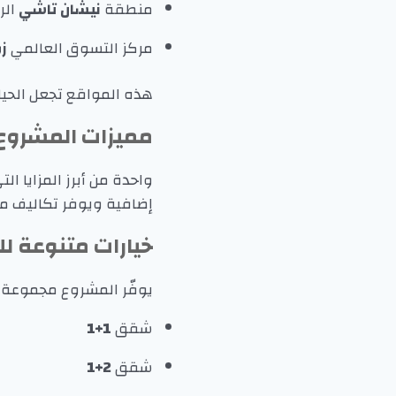
منطقة
نيشان تاشي
الر
مركز التسوق العالمي
زو
هذه المواقع تجعل الحيا
مميزات المشروع
واحدة من أبرز المزايا 
إضافية ويوفر تكاليف مه
خيارات متنوعة ل
يوفّر المشروع مجموعة م
شقق
1+1
شقق
2+1