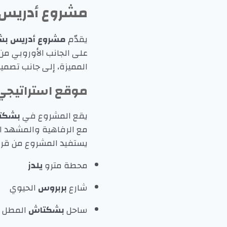
مشروع أدريس 
يقدّم
مشروع أدريس ب
على الجانب الأوروبي من
المميزة، إلى جانب تصميم
موقع استراتيجي 
يقع المشروع في
بشكت
مع الرفاهية والمشهد ال
يستفيد المشروع من قربه
محطة مترو
يلدز
شارع
بربروس
الحيوي
ساحل
بشكتاش
المطل ع