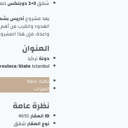
شقق
3+1 دوبلكس
للعا
يعد مشروع
أدريس بشك
الهدوء والقرب من أهم 
واعدة، فإن هذا المشروع
العنوان
دولة
تركيا
rovince/State
Istanbul
نظرة عامة
الميزات
نظرة عامة
ID العقار
4691
نوع العقار
شقق