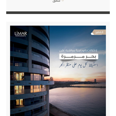
شقق
المميز