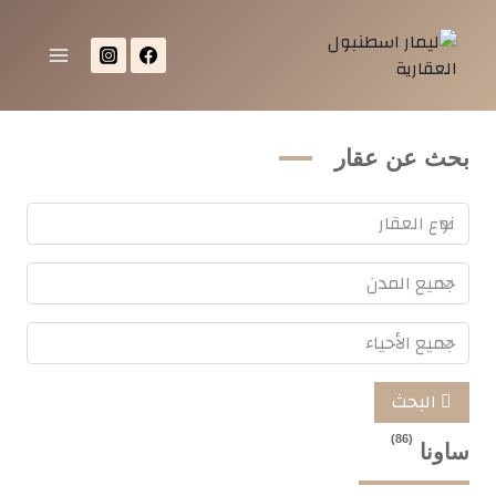
بحث عن عقار
البحث
(86)
ساونا