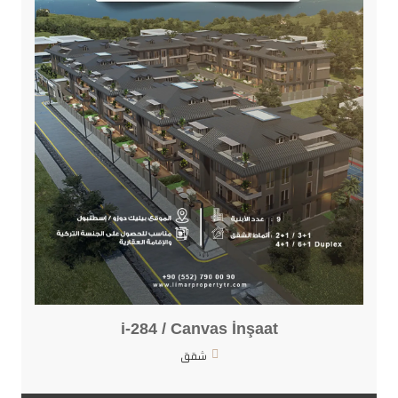
i-284 / Canvas İnşaat
شقق