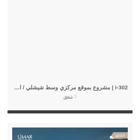
i-302 | مشروع بموقع مركزي وسط شيشلي / اسطنبول
شقق
المميز