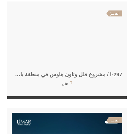
المميز
i-297 / مشروع فلل وتاون هاوس في منطقة باشاك شهير
فلل
المميز