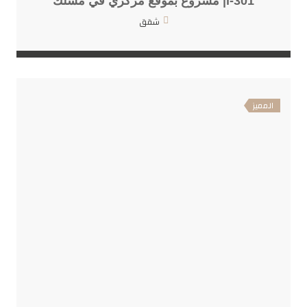
i-301| مشروع بموقع مركزي في مسلك
شقق
المميز