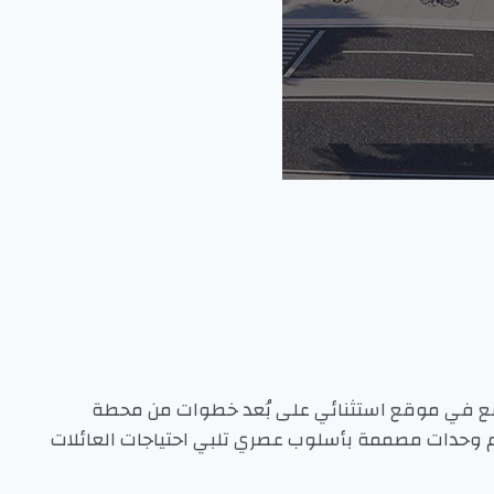
يقع في موقع استثنائي على بُعد خطوات من محطة
لية للسكن والاستثمار، بفضل موقعه المتميز وتطويره من قبل شركة أوزاك GYO الرائدة. يضم وحدات مصممة بأسلوب عصري تلبي احتياجات العائلات